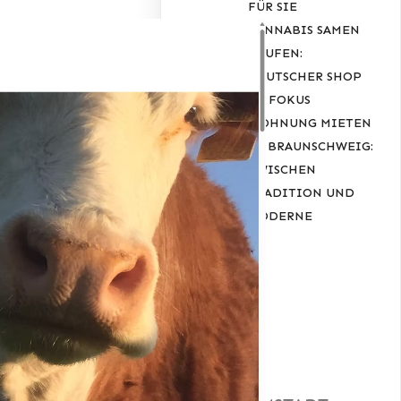
FÜR SIE
CANNABIS SAMEN
KAUFEN:
DEUTSCHER SHOP
IM FOKUS
WOHNUNG MIETEN
IN BRAUNSCHWEIG:
ZWISCHEN
TRADITION UND
MODERNE
RECENT
COMMENT