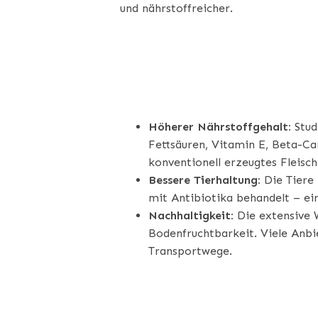
und nährstoffreicher.
VORTEILE VO
Höherer Nährstoffgehalt:
Stud
Fettsäuren, Vitamin E, Beta-Car
konventionell erzeugtes Fleisch
Bessere Tierhaltung:
Die Tiere 
mit Antibiotika behandelt – ein
Nachhaltigkeit:
Die extensive 
Bodenfruchtbarkeit. Viele Anb
Transportwege.
WORAUF VER