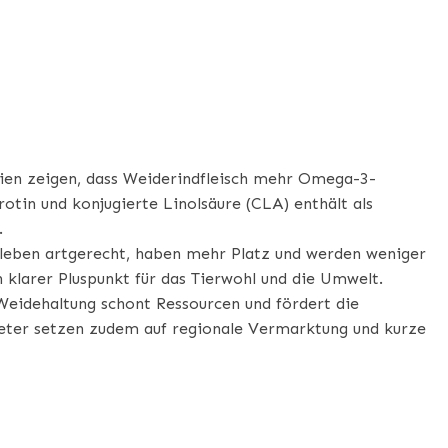
N GRASS FED BEEF
ien zeigen, dass Weiderindfleisch mehr Omega-3-
otin und konjugierte Linolsäure (CLA) enthält als
.
leben artgerecht, haben mehr Platz und werden weniger
 klarer Pluspunkt für das Tierwohl und die Umwelt.
Weidehaltung schont Ressourcen und fördert die
ieter setzen zudem auf regionale Vermarktung und kurze
BRAUCHER ACHTEN