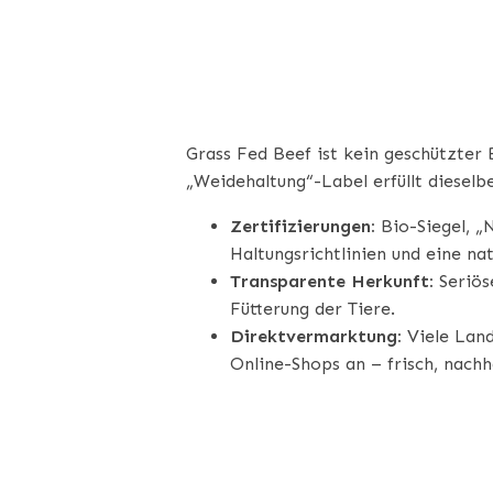
SOLLTEN
Grass Fed Beef ist kein geschützter B
„Weidehaltung“-Label erfüllt dieselb
Zertifizierungen:
Bio-Siegel, „
Haltungsrichtlinien und eine nat
Transparente Herkunft:
Seriös
Fütterung der Tiere.
Direktvermarktung:
Viele Land
Online-Shops an – frisch, nachh
WO KANN MA