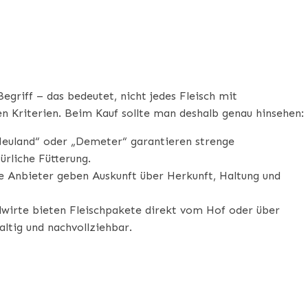
egriff – das bedeutet, nicht jedes Fleisch mit
en Kriterien. Beim Kauf sollte man deshalb genau hinsehen:
Neuland“ oder „Demeter“ garantieren strenge
ürliche Fütterung.
e Anbieter geben Auskunft über Herkunft, Haltung und
wirte bieten Fleischpakete direkt vom Hof oder über
altig und nachvollziehbar.
N GRASS FED BEEF